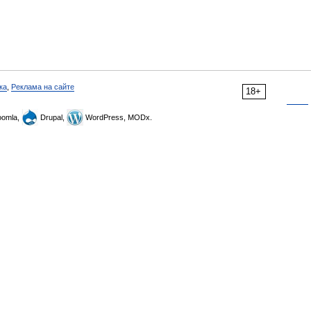
ка
,
Реклама на сайте
18+
omla,
Drupal,
WordPress, MODx.